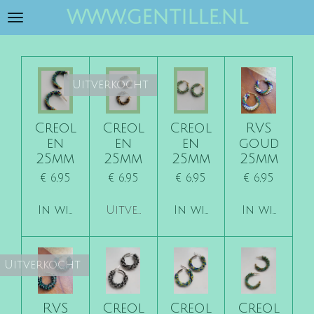
www.gentille.nl
Ga
direct
naar
de
hoofdinhoud
Uitverkocht
Creol
Creol
Creol
RVS
en
en
en
goud
25mm
25mm
25mm
25mm
€ 6,95
€ 6,95
€ 6,95
€ 6,95
In winkelwagen
Uitverkocht
In winkelwagen
In winkelw
Uitverkocht
RVS
Creol
Creol
Creol