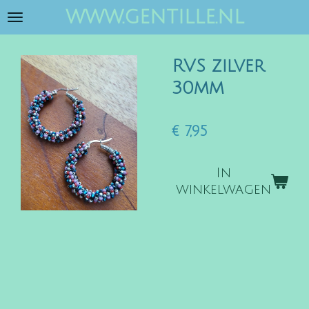
www.gentille.nl
Ga
direct
naar
RVS zilver
de
hoofdinhoud
30mm
€ 7,95
In
winkelwagen