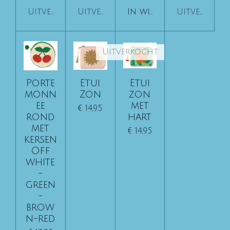
Uitverkocht
Uitverkocht
In winkelwagen
Uitverkoch
Uitverkocht
Porte
Etui
Etui
monn
Zon
zon
ee
met
€ 14,95
rond
hart
met
€ 14,95
kersen
Off
white
-
green
-
brow
n-red