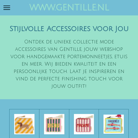
www.gentille.nl
Ga
direct
naar
Stijlvolle Accessoires voor Jou
de
hoofdinhoud
Ontdek de unieke collectie mode
accessoires van Gentille, jouw webshop
voor handgemaakte portemonneetjes, etuis
en meer. Wij bieden kwaliteit en een
persoonlijke touch. Laat je inspireren en
vind de perfecte finishing touch voor
jouw outfit!