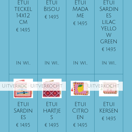
Etui
Etui
Etui
Etui
teckel
Bisou
Mada
Sardin
14x12
me
es
€ 14,95
cm
lilac
€ 14,95
Yello
€ 14,95
w
green
€ 14,95
In winkelwagen
In winkelwagen
In winkelwagen
In winkelw
Uitverkocht
Uitverkocht
Uitverkocht
Etui
Etui
Etui
Etui
Sardin
hartje
Citro
Kersen
es
s
en
€ 14,95
€ 14,95
€ 14,95
€ 14,95